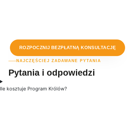
przynosi rezultaty tysiącom osób, ale wymaga
zaangażowania i ścisłego przestrzegania zaleceń. Jeśli
chcesz osiągnąć sukces i trwale zmienić swoją sylwetkę,
musisz wykazać aktywność i konsekwentnie realizować
założenia programu.
ROZPOCZNIJ BEZPŁATNĄ KONSULTACJĘ
NAJCZĘŚCIEJ ZADAWANE PYTANIA
Pytania i odpowiedzi
Ile kosztuje Program Królów?