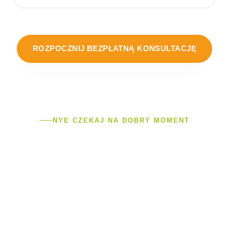
ROZPOCZNIJ BEZPŁATNĄ KONSULTACJĘ
NYE CZEKAJ NA DOBRY MOMENT
TWOJA PRZEMIANA
ZACZYNA SIĘ TUTAJ
Zmiana w życiu wymaga zmiany dotychczasowego
sposobu funkcjonowania – jeśli będziesz postępować tak
jak dotychczas, efekty pozostaną takie same. Program
Królów to sprawdzone w praktyce rozwiązanie, które