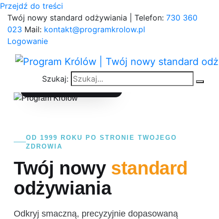
Przejdź do treści
Twój nowy standard odżywiania | Telefon:
730 360
023
Mail:
kontakt@programkrolow.pl
Logowanie
160 000+
Szukaj:
UDANYCH METAMORFOZ
OD 1999 ROKU PO STRONIE TWOJEGO
ZDROWIA
Twój nowy
standard
odżywiania
Odkryj smaczną, precyzyjnie dopasowaną